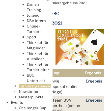
Turnierergebnisse
Turnierergebnisse 2021
Damen
Training
Turnierergebnisse
Jugend
DBV intern
Turnierergebnisse 2021
Online-
Turniere
Sport
Thinknet für
Mitglieder
Thinknet für
Ausbilder
Thinknet für
Turnierleiter
Wann
Veranstaltung
Ergebnis
BBO
Unterricht
31. Januar
Martin Farwig
Ergebnis
Turnierergebnisse
Gedächtnispokal (online
Newsletter
bei RealBridge)
Masterpunkte
6. März
8. Offene Team BSV
Ergebnis
Events
Neckar-Oberrhein (online
Challenger Cup