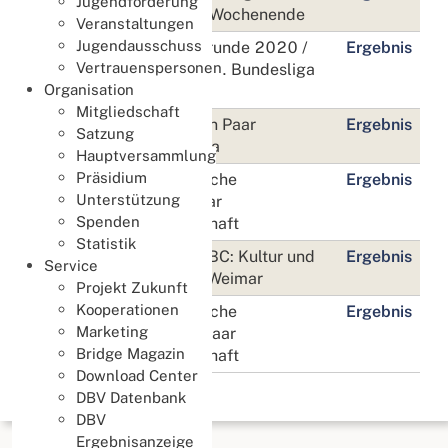
Jugendförderung
Oktober
2021 - 3. Wochenende
Veranstaltungen
Jugendausschuss
9./10.
Aufstiegsrunde 2020 /
Ergebnis
Vertrauenspersonen
Oktober
2021 zur 3. Bundesliga
Organisation
2022
Mitgliedschaft
16./17.
1.-3. Open Paar
Ergebnis
Satzung
Oktober
Bundesliga
Hauptversammlung
Präsidium
13./14.
64. Deutsche
Ergebnis
Unterstützung
November
Damenpaar
Spenden
Meisterschaft
Statistik
19.-21.
Dresdner BC: Kultur und
Ergebnis
Service
November
Bridge in Weimar
Projekt Zukunft
Kooperationen
20./21.
37. Deutsche
Ergebnis
Marketing
November
Seniorenpaar
Bridge Magazin
Meisterschaft
Download Center
DBV Datenbank
DBV
Ergebnisanzeige