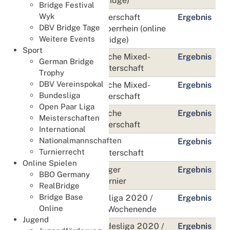
bei RealBridge)
Bridge Festival
Wyk
27. März
Paarmeisterschaft
Ergebnis
DBV Bridge Tage
Neckar-Oberrhein (online
Weitere Events
bei Realbridge)
Sport
14./15.
14. Deutsche Mixed-
Ergebnis
German Bridge
August
Teammeisterschaft
Trophy
DBV Vereinspokal
16./17.
60. Deutsche Mixed-
Ergebnis
Bundesliga
August
Paarmeisterschaft
Open Paar Liga
18./19.
77. Deutsche
Ergebnis
Meisterschaften
August
Paarmeisterschaft
International
Nationalmannschaften
20./22.
73. Deutsche
Ergebnis
Turnierrecht
August
Teammeisterschaft
Online Spielen
19.
7. Überlinger
Ergebnis
BBO Germany
September
Kneipenturnier
RealBridge
Bridge Base
2./3.
3. Bundesliga 2020 /
Ergebnis
Online
Oktober
2021 - 3. Wochenende
Jugend
9./10.
1./2. Bundesliga 2020 /
Ergebnis