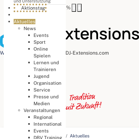
und Unterstützung
Buchstabenabstand
100
%
Aktionstag
Aktuelles
News
Events
Sport
Online
Web Accessibility plugin
by DJ-Extensions.com
Spielen
Lernen und
Trainieren
Jugend
Organisation
Service
Presse und
Medien
Veranstaltungen
Regional
International
Events
Aktuelle Seite:
Startseite
Aktuelles
DBV Training