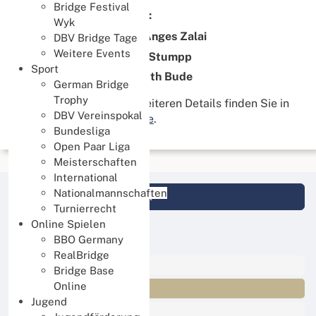
Bridge Festival
Hier die ersten 3. Plätze:
Wyk
Orsolya Hegedus - Anges Zalai
DBV Bridge Tage
Weitere Events
Ute Fischer - Ulrike Stumpp
Sport
Dirgis Czepluch - Ruth Bude
German Bridge
Trophy
Das Ergebnis und alle weiteren Details finden Sie in
DBV Vereinspokal
der
DBV Ergebnisanzeige
.
Bundesliga
Open Paar Liga
Meisterschaften
International
Nationalmannschaften
Login DBV Datenbank
Turnierrecht
Online Spielen
News Kategorien
BBO Germany
RealBridge
Alle News
Bridge Base
Online
Events
Jugend
Sport