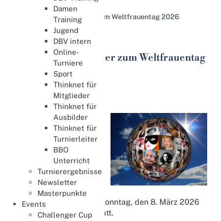
Weitere Events
Damen
2. Damen Paarturnier zum Weltfrauentag 2026
Training
Jugend
Events
DBV intern
Online-
2. Damen Paarturnier zum Weltfrauentag
Turniere
2026
Sport
08. März 2026
Thinknet für
Mitglieder
Weltfrauentag
Thinknet für
Ausbilder
Orsolya Hegedus -
Thinknet für
Agnes Zalai gewinnen
Turnierleiter
das 2. Damen
BBO
Paarturnier zum
Unterricht
Weltfrauentag
Turnierergebnisse
Das 2. Damen
Newsletter
Paarturnier zum
Masterpunkte
Weltfrauentag fand am Sonntag, den 8. März 2026
Events
online bei RealBridge statt.
Challenger Cup