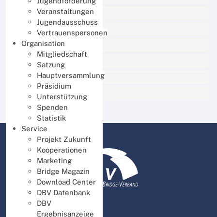
Jugendförderung
Veranstaltungen
Online Spielen
Jugendausschuss
Lernen und Trainieren
Vertrauenspersonen
Organisation
Jugend
Mitgliedschaft
Organisation
Satzung
Hauptversammlung
Service
Präsidium
Presse und Medien
Unterstützung
Spenden
Statistik
Service
Projekt Zukunft
Kooperationen
Marketing
Bridge Magazin
Download Center
DBV Datenbank
DBV
Ergebnisanzeige