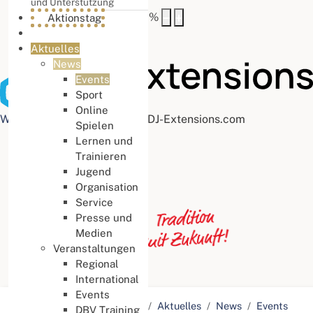
und Unterstützung
Buchstabenabstand
100
%
Aktionstag
Aktuelles
News
Events
Sport
Online
Web Accessibility plugin
by DJ-Extensions.com
Spielen
Lernen und
Trainieren
Jugend
Organisation
Service
Presse und
Medien
Veranstaltungen
Regional
International
Events
Aktuelle Seite:
Startseite
Aktuelles
News
Events
DBV Training