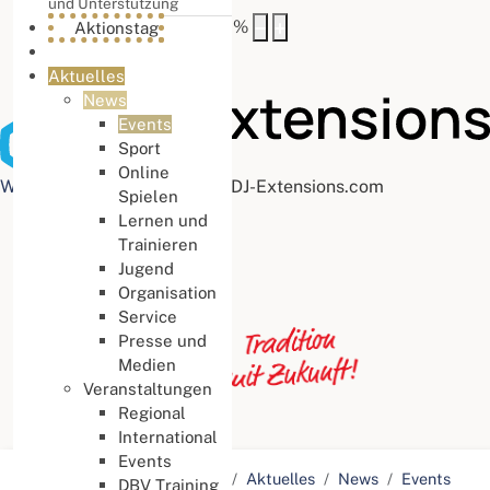
und Unterstützung
Buchstabenabstand
100
%
Aktionstag
Aktuelles
News
Events
Sport
Online
Web Accessibility plugin
by DJ-Extensions.com
Spielen
Lernen und
Trainieren
Jugend
Organisation
Service
Presse und
Medien
Veranstaltungen
Regional
International
Events
Aktuelle Seite:
Startseite
Aktuelles
News
Events
DBV Training