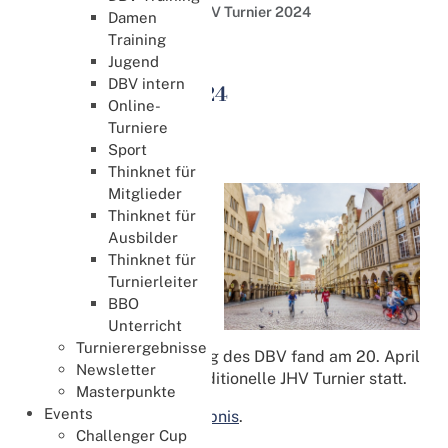
Weitere Events
13. JHV Turnier 2024
Damen
Training
Events
Jugend
DBV intern
13. JHV Turnier 2024
Online-
20. April 2024
Turniere
Sport
JHV Turnier
Thinknet für
Im Anschluss an die
Mitglieder
Thinknet für
Ausbilder
Thinknet für
Turnierleiter
BBO
Unterricht
Turnierergebnisse
Jahreshauptversammlung des DBV fand am 20. April
Newsletter
2024 in Münster das traditionelle JHV Turnier statt.
Masterpunkte
Events
Hier finden Sie das
Ergebnis
.
Challenger Cup