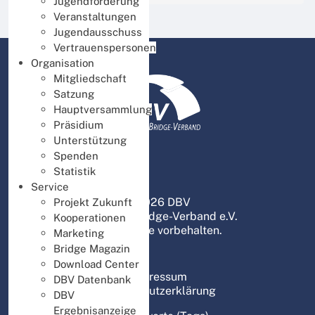
Jugendförderung
Veranstaltungen
Jugendausschuss
Vertrauenspersonen
Organisation
Mitgliedschaft
Satzung
Hauptversammlung
Präsidium
Unterstützung
Spenden
Statistik
Service
© 2026 DBV
Projekt Zukunft
Deutscher Bridge-Verband e.V.
Kooperationen
Alle Rechte vorbehalten.
Marketing
Bridge Magazin
Download Center
Impressum
DBV Datenbank
Datenschutzerklärung
DBV
Ergebnisanzeige