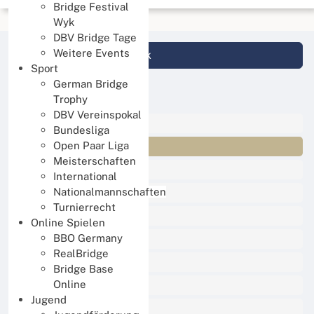
Bridge Festival
Wyk
DBV Bridge Tage
Weitere Events
Login DBV Datenbank
Sport
German Bridge
News Kategorien
Trophy
DBV Vereinspokal
Alle News
Bundesliga
Open Paar Liga
Events
Meisterschaften
Sport
International
Nationalmannschaften
Online Spielen
Turnierrecht
Lernen und Trainieren
Online Spielen
BBO Germany
Jugend
RealBridge
Organisation
Bridge Base
Online
Service
Jugend
Presse und Medien