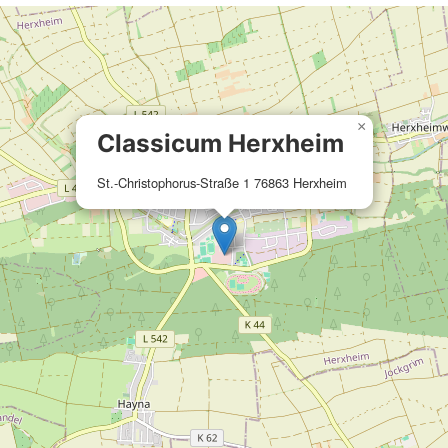
×
Classicum Herxheim
St.-Christophorus-Straße 1 76863 Herxheim