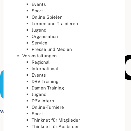
Events
Buchstabenabstand
100
%
Sport
Online Spielen
Lernen und Trainieren
Jugend
Organisation
Service
Presse und Medien
Veranstaltungen
Regional
International
Events
DBV Training
Damen Training
Jugend
DBV intern
Online-Turniere
Web Accessibility plugin
by DJ-Extensions.com
Sport
Thinknet für Mitglieder
Thinknet für Ausbilder