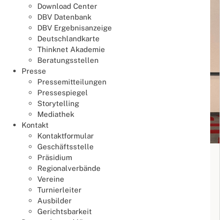
Download Center
DBV Datenbank
DBV Ergebnisanzeige
Deutschlandkarte
Thinknet Akademie
Beratungsstellen
Presse
Pressemitteilungen
Pressespiegel
Storytelling
Mediathek
Kontakt
Kontaktformular
Geschäftsstelle
19. Deutsche Mixed Teammeisterschaft
Präsidium
2026
Regionalverbände
Vereine
Meisterschaften
Turnierleiter
17. Juli 2026
Ausbilder
Meisterschaften
Mixed Team DM
Gerichtsbarkeit