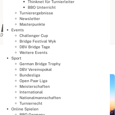
Thinknet für Turnierleiter
BBO Unterricht
Turnierergebnisse
Newsletter
Masterpunkte
Events
Challenger Cup
Bridge Festival Wyk
DBV Bridge Tage
Weitere Events
Aktuelle Seite:
Startseite
Aktuelles
News
Sport
German Bridge Trophy
News
DBV Vereinspokal
Bundesliga
Open Paar Liga
Meisterschaften
International
Nationalmannschaften
Turnierrecht
Online Spielen
BBO Germany