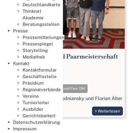
Deutschlandkarte
Thinknet
Akademie
Beratungsstellen
Presse
Pressemitteilungen
Pressespiegel
Storytelling
65. Deutsche Mixed Paarmeisterschaft
Mediathek
2026
Kontakt
Kontaktformular
Meisterschaften
Geschäftsstelle
18. Juli 2026
Präsidium
Meisterschaften
Mixed Paar DM
Regionalverbände
Vereine
Gold geht an Beatrix Wodniansky und Florian Alter
Turnierleiter
Ausbilder
Weiterlesen
Gerichtsbarkeit
Datenschutzerklärung
Impressum