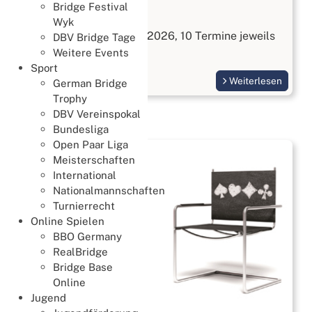
Bridge Festival
Bridge kennenlernen
Wyk
Start am 3. September 2026, 10 Termine jeweils
DBV Bridge Tage
Donnerstags
Weitere Events
Sport
Weiterlesen
German Bridge
Trophy
DBV Vereinspokal
Bundesliga
Open Paar Liga
Meisterschaften
International
Nationalmannschaften
Turnierrecht
Online Spielen
BBO Germany
RealBridge
Bridge Base
Online
Jugend