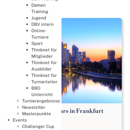
Damen
News
Training
Jugend
DBV intern
Online-
Turniere
Sport
Thinknet für
Mitglieder
Thinknet für
Ausbilder
Thinknet für
Turnierleiter
BBO
Unterricht
Turnierergebnisse
Newsletter
Bridge Anfängerkurs in Frankfurt
Masterpunkte
Lernen & Trainieren
Events
02. August 2026
Challenger Cup