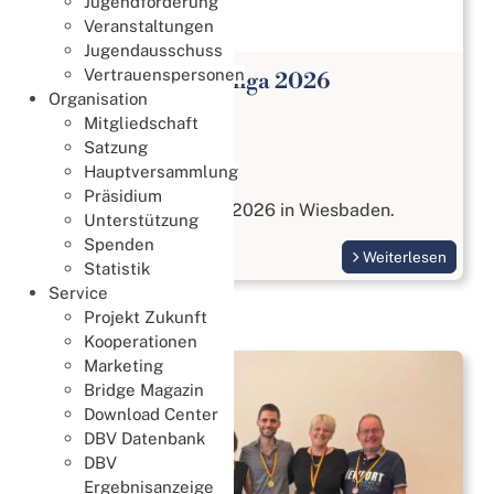
Jugendförderung
Veranstaltungen
Jugendausschuss
Vertrauenspersonen
Open Paar Bundesliga 2026
Organisation
Meisterschaften
Mitgliedschaft
27. Juli 2026
Satzung
Hauptversammlung
Open Paar Liga
Präsidium
vom 17. bis 18. Oktober 2026 in Wiesbaden.
Unterstützung
Spenden
Weiterlesen
Statistik
Service
Projekt Zukunft
Kooperationen
Marketing
Bridge Magazin
Download Center
DBV Datenbank
DBV
Ergebnisanzeige