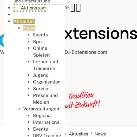
und Unterstützung
Buchstabenabstand
100
%
Aktionstag
Aktuelles
News
Events
Sport
Online
Web Accessibility plugin
by DJ-Extensions.com
Spielen
Lernen und
Trainieren
Jugend
Organisation
Service
Presse und
Medien
Veranstaltungen
Regional
International
Events
Aktuelle Seite:
Startseite
Aktuelles
News
DBV Training