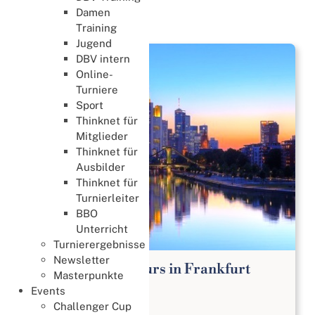
Damen
News
Training
Jugend
DBV intern
Online-
Turniere
Sport
Thinknet für
Mitglieder
Thinknet für
Ausbilder
Thinknet für
Turnierleiter
BBO
Unterricht
Turnierergebnisse
Newsletter
Bridge Anfängerkurs in Frankfurt
Masterpunkte
Lernen & Trainieren
Events
02. August 2026
Challenger Cup