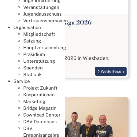
Jugendförderung
Veranstaltungen
Jugendausschuss
Vertrauenspersonen
Open Paar Bundesliga 2026
Organisation
Meisterschaften
Mitgliedschaft
27. Juli 2026
Satzung
Hauptversammlung
Open Paar Liga
Präsidium
vom 17. bis 18. Oktober 2026 in Wiesbaden.
Unterstützung
Spenden
Weiterlesen
Statistik
Service
Projekt Zukunft
Kooperationen
Marketing
Bridge Magazin
Download Center
DBV Datenbank
DBV
Ergebnisanzeige