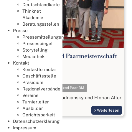
Deutschlandkarte
Thinknet
Akademie
Beratungsstellen
Presse
Pressemitteilungen
Pressespiegel
Storytelling
65. Deutsche Mixed Paarmeisterschaft
Mediathek
2026
Kontakt
Kontaktformular
Meisterschaften
Geschäftsstelle
18. Juli 2026
Präsidium
Meisterschaften
Mixed Paar DM
Regionalverbände
Vereine
Gold geht an Beatrix Wodniansky und Florian Alter
Turnierleiter
Ausbilder
Weiterlesen
Gerichtsbarkeit
Datenschutzerklärung
Impressum