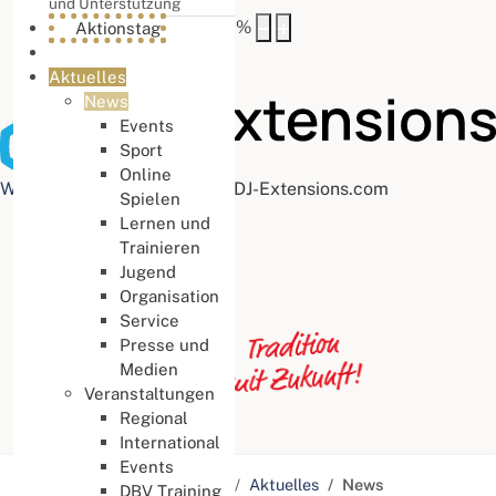
und Unterstützung
Buchstabenabstand
100
%
Aktionstag
Aktuelles
News
Events
Sport
Online
Web Accessibility plugin
by DJ-Extensions.com
Spielen
Lernen und
Trainieren
Jugend
Organisation
Service
Presse und
Medien
Veranstaltungen
Regional
International
Events
Aktuelle Seite:
Startseite
Aktuelles
News
DBV Training