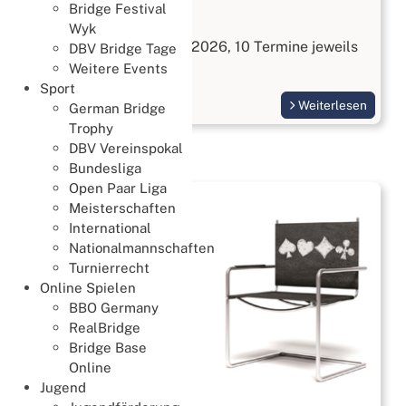
Bridge Festival
Bridge kennenlernen
Wyk
Start am 3. September 2026, 10 Termine jeweils
DBV Bridge Tage
Donnerstags
Weitere Events
Sport
Weiterlesen
German Bridge
Trophy
DBV Vereinspokal
Bundesliga
Open Paar Liga
Meisterschaften
International
Nationalmannschaften
Turnierrecht
Online Spielen
BBO Germany
RealBridge
Bridge Base
Online
Jugend