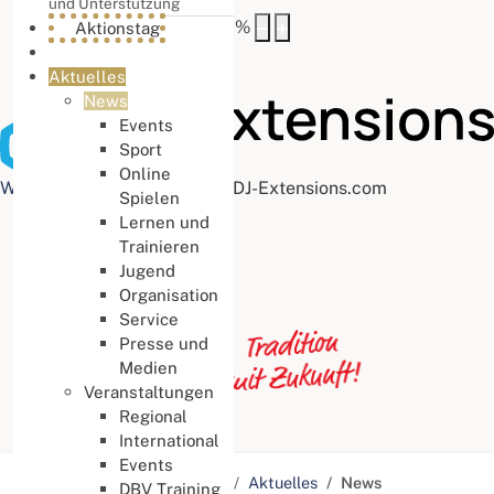
und Unterstützung
Buchstabenabstand
100
%
Aktionstag
Aktuelles
News
Events
Sport
Online
Web Accessibility plugin
by DJ-Extensions.com
Spielen
Lernen und
Trainieren
Jugend
Organisation
Service
Presse und
Medien
Veranstaltungen
Regional
International
Events
Aktuelle Seite:
Startseite
Aktuelles
News
DBV Training