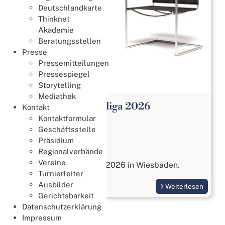
Deutschlandkarte
Thinknet
Akademie
Beratungsstellen
Presse
Pressemitteilungen
Pressespiegel
Storytelling
Mediathek
Open Paar Bundesliga 2026
Kontakt
Kontaktformular
Meisterschaften
Geschäftsstelle
27. Juli 2026
Präsidium
Open Paar Liga
Regionalverbände
Vereine
vom 17. bis 18. Oktober 2026 in Wiesbaden.
Turnierleiter
Ausbilder
Weiterlesen
Gerichtsbarkeit
Datenschutzerklärung
Impressum