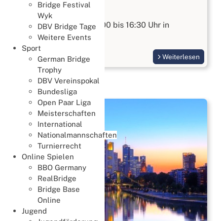
Bridge Festival
Bridge kennenlernen
Wyk
Am 15.08.2026 von 10:00 bis 16:30 Uhr in
DBV Bridge Tage
Wiesbaden
Weitere Events
Sport
Weiterlesen
German Bridge
Trophy
DBV Vereinspokal
Bundesliga
Open Paar Liga
Meisterschaften
International
Nationalmannschaften
Turnierrecht
Online Spielen
BBO Germany
RealBridge
Bridge Base
Online
Jugend