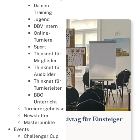
Damen
News
Training
Jugend
DBV intern
Online-
Turniere
Sport
Thinknet für
Mitglieder
Thinknet für
Ausbilder
Thinknet für
Turnierleiter
BBO
Unterricht
Turnierergebnisse
Newsletter
Kostenloser Intensivtag für Einsteiger
Masterpunkte
Lernen & Trainieren
Events
02. August 2026
Challenger Cup