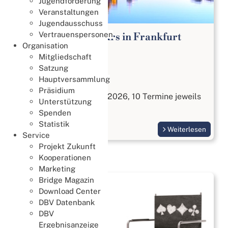
Jugendförderung
Veranstaltungen
Jugendausschuss
Vertrauenspersonen
Bridge Anfängerkurs in Frankfurt
Organisation
Lernen & Trainieren
Mitgliedschaft
02. August 2026
Satzung
Hauptversammlung
Bridge kennenlernen
Präsidium
Start am 3. September 2026, 10 Termine jeweils
Unterstützung
Donnerstags
Spenden
Statistik
Weiterlesen
Service
Projekt Zukunft
Kooperationen
Marketing
Bridge Magazin
Download Center
DBV Datenbank
DBV
Ergebnisanzeige