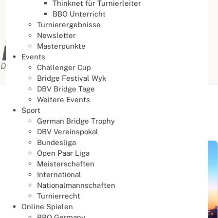
Thinknet für Turnierleiter
BBO Unterricht
Turnierergebnisse
Newsletter
Masterpunkte
Events
Challenger Cup
Bridge Festival Wyk
DBV Bridge Tage
Weitere Events
Aktuelle Seite:
Startseite
Aktuelles
News
Sport
German Bridge Trophy
News
DBV Vereinspokal
Bundesliga
Open Paar Liga
Meisterschaften
International
Nationalmannschaften
Turnierrecht
Online Spielen
BBO Germany