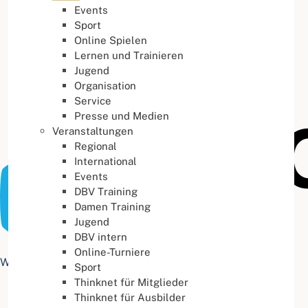
Events
Buchstabenabstand
100
%
Sport
Online Spielen
Lernen und Trainieren
Jugend
Organisation
Service
Presse und Medien
Veranstaltungen
Regional
International
Events
DBV Training
Damen Training
Jugend
DBV intern
Online-Turniere
Web Accessibility plugin
by DJ-Extensions.com
Sport
Thinknet für Mitglieder
Thinknet für Ausbilder