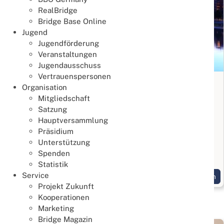
RealBridge
Bridge Base Online
Jugend
Jugendförderung
Veranstaltungen
Jugendausschuss
Vertrauenspersonen
Bridge Anfängerkurs in Frankfurt
Organisation
Mitgliedschaft
Lernen & Trainieren
Satzung
02. August 2026
Hauptversammlung
Bridge kennenlernen
Präsidium
Unterstützung
Start am 3. September 2026, 10 Termine jeweils
Spenden
Donnerstags
Statistik
Service
Weiterlesen
Projekt Zukunft
Kooperationen
Marketing
Bridge Magazin