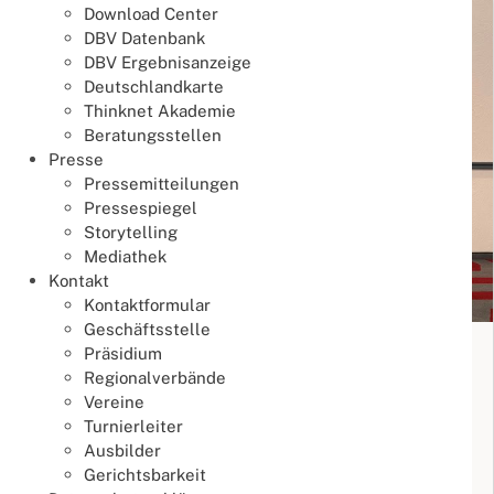
Download Center
DBV Datenbank
DBV Ergebnisanzeige
Deutschlandkarte
Thinknet Akademie
Beratungsstellen
Presse
Pressemitteilungen
Pressespiegel
Storytelling
Mediathek
Kontakt
Kontaktformular
Geschäftsstelle
19. Deutsche Mixed Teammeisterschaft
Präsidium
2026
Regionalverbände
Vereine
Meisterschaften
Turnierleiter
17. Juli 2026
Ausbilder
Meisterschaften
Mixed Team DM
Gerichtsbarkeit